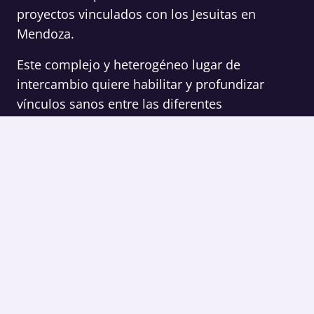
proyectos vinculados con los Jesuitas en
Mendoza.
Este complejo y heterogéneo lugar de
intercambio quiere habilitar y profundizar
vínculos sanos entre las diferentes
organizaciones ignacianas y el medio en el que
compartimos historia.
Contacto
Av. San Martín 710 - Ciudad de Mendoza (5500) -
Provincia de Mendoza, Argentina
+54 9 261 568-4116