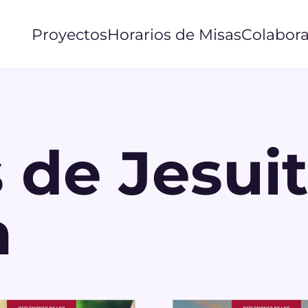
Proyectos
Horarios de Misas
Colabora
 de Jesui
a