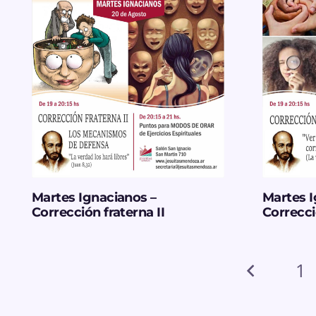
Martes Ignacianos –
Martes I
Corrección fraterna II
Correcci
1