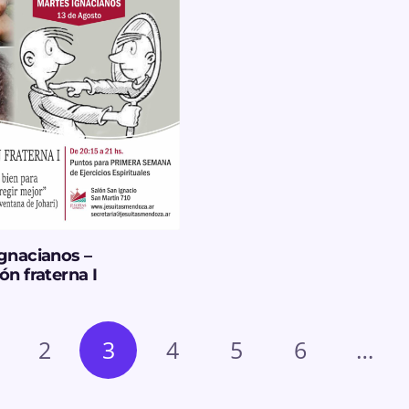
gnacianos –
ón fraterna I
2
3
4
5
6
…