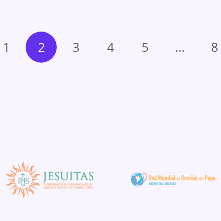
1
2
3
4
5
…
8