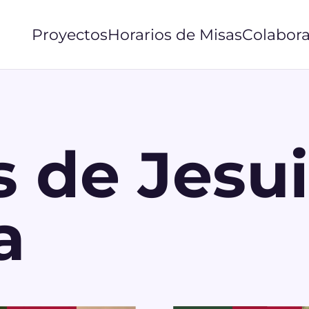
Proyectos
Horarios de Misas
Colabora
 de Jesui
a