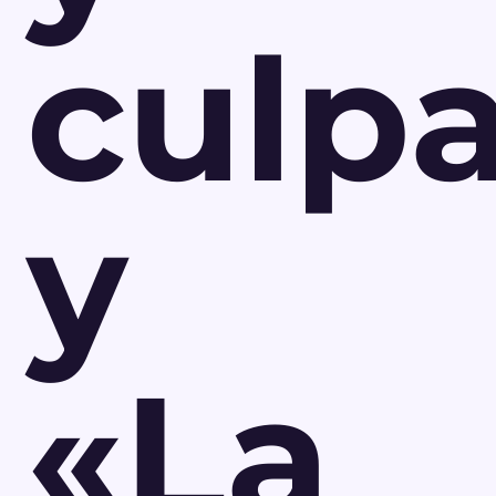
culp
y
«La