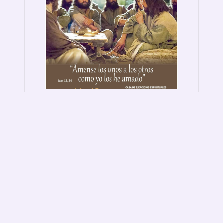
Ejercicios
Espirituale
«Ámense