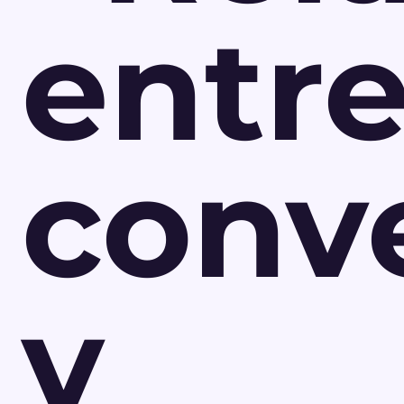
entr
conv
y