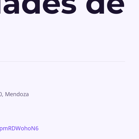
dades de
10, Mendoza
v2FpmRDWohoN6