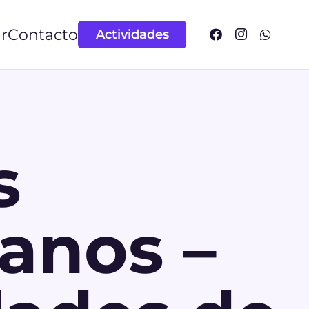
r
Contacto
Actividades
s
anos –