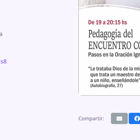
a
Js8
Compartir: