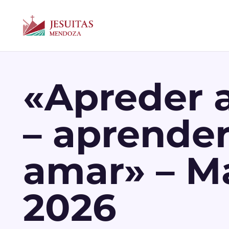
«Apreder a
– aprender
amar» – M
2026