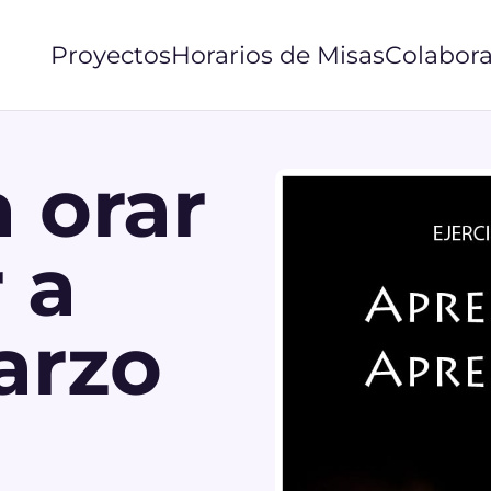
Proyectos
Horarios de Misas
Colabora
 orar
 a
arzo