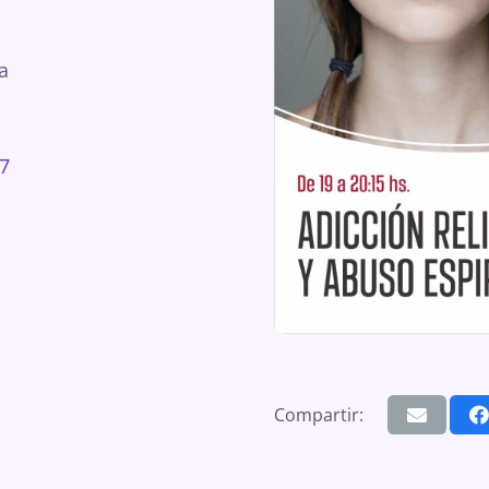
a
e7
Compartir: